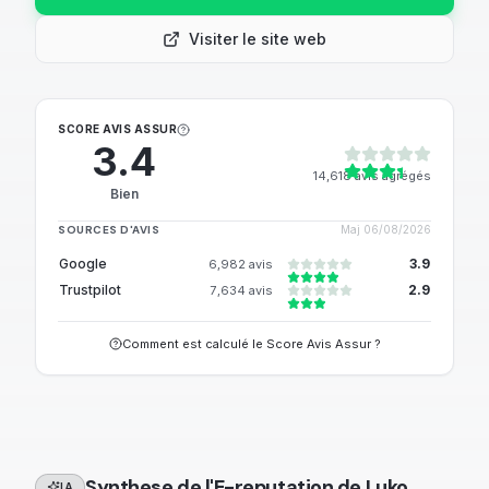
Visiter le site web
SCORE AVIS ASSUR
3.4
14,618
avis agrégés
Bien
SOURCES D'AVIS
Maj
06/08/2026
Google
3.9
6,982
avis
Trustpilot
2.9
7,634
avis
Comment est calculé le Score Avis Assur ?
Synthese de l'E-reputation de
Luko
IA