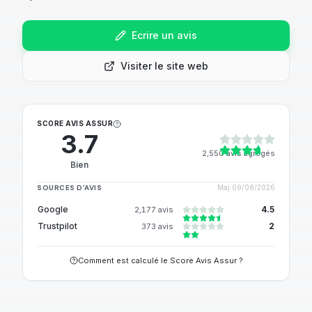
Ecrire un avis
Visiter le site web
SCORE AVIS ASSUR
3.7
2,550
avis agrégés
Bien
SOURCES D'AVIS
Maj
09/08/2026
Google
4.5
2,177
avis
Trustpilot
2
373
avis
Comment est calculé le Score Avis Assur ?